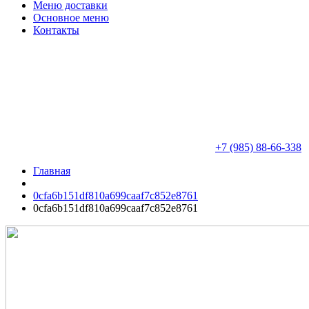
Меню доставки
Основное меню
Контакты
+7 (985) 88-66-338
Главная
0cfa6b151df810a699caaf7c852e8761
0cfa6b151df810a699caaf7c852e8761