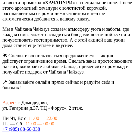
и ввести промокод
«ХАЧАПУРИ»
в специальное поле. После
этого ароматный хачапури с золотистой корочкой,
расплавленным сыром и нежным яйцом в центре
автоматически добавится к вашему заказу.
Мы в Чайхана Чайхауз создаём атмосферу уюта и заботы, где
каждая семья может насладиться блюдами восточной кухни и
почувствовать гостеприимство. А с этой акцией ваш ужин
дома станет ещё теплее и вкуснее.
🎁 Спешите воспользоваться предложением — акция
действует ограниченное время. Сделать заказ просто: заходите
на сайт, выбирайте любимые блюда, применяйте промокод и
получайте подарок от Чайхана Чайхауз.
📍 Заказывайте онлайн прямо сейчас и радуйте себя и
близких!
Адрес:
г. Домодедово,
ул. Гагарина д.37, ТЦ «Форус», 2 этаж.
Пн-Чт, Вс с
11.00 — 22.00
Пт. — Сб.
11.00 — 00.00
+7 (985) 88-66-338