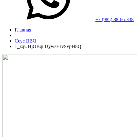
+7 (985) 88-66-338
Главная
Соус BBQ
1_zqUHjOBquUywsHIvSvpH8Q